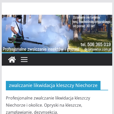
Przejdź
do
treści
zwalczanie likwidacja kleszczy Niechorze
Profesjonalne zwalczanie likwidacja kleszczy
Niechorze i okolice. Opryski na kleszcze,
zamgławianie, dezynsekcja.